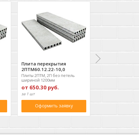
Плита перекрытия
Плита перекры
2ПТМ60.12.22-10,0
2ПТМ57.12.22-0
Плиты 2ПТМ, 2П без петель
Плиты 2ПТМ, 2П без
шириной 1200мм
шириной 1200мм
от 650.30 руб.
от 591.50 руб.
за 1 шт
за 1 шт
Оформить заявку
Оформить 