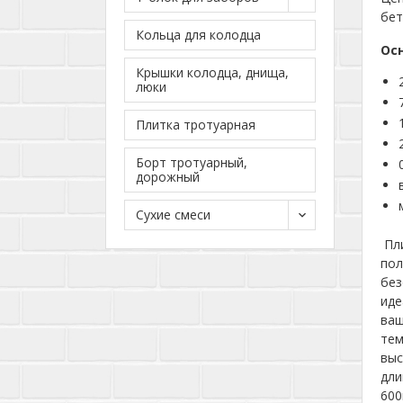
бет
Кольца для колодца
Ос
Крышки колодца, днища,
люки
Плитка тротуарная
Борт тротуарный,
дорожный
Сухие смеси
Пли
пол
без
иде
ваш
тем
выс
дли
600