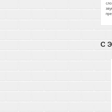
сло
зву
пре
С 