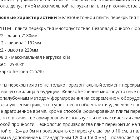
она, допустимой максимольной нагрузки на плиту и количества 
новные характеристики
железобетонной плиты перекрытия 2П
2ПТМ - плита перекрытия многопустотная безопалубочного фо
72 - длина 7180мм
12 - ширина 1192мм
22 - высота 220мм
08,0 - максимальная нагрузка кПа
вес - 2940кг
марка бетона С25/30
ты перекрытия это не только горизонтальный элемент перекрыт
 вашего жилища в будущем. Железобетонные многопустотные 
опалубочным методом формирования на современном оборудов
альную геометрию, что существенно облегчает и удешевляет п
е драгоценное время. Кроме способа формирования плиты пер
, что в качестве армирования используется не классическая ар
окой прочности. Технология производства плит перекрытия на 
ной от 2,4 до 9м и производить ее нарезку с шагом в 10 см, а н
мм (в дополнение к стандартным 1200 и 1500 мм) – позволяет 