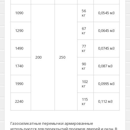
56
1090
0,0545 м3
кг
67
1290
0,0645 м3
кг
77
1490
0,0745 м3
кг
200
250
90
1740
0,087 м3
кг
102
1990
0,0995 м3
кг
115
2240
0,112 м3
кг
Газосиликатные перемычки армированные
используются для перекрытий проемов дверей и окон. В