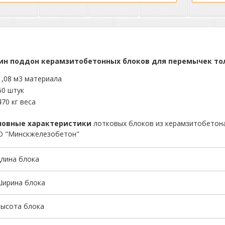
ин поддон керамзитобетонных блоков для перемычек то
1,08 м3 материала
60 штук
470 кг веса
новные характеристики
лотковых блоков из керамзитобетона
 "Минскжелезобетон"
лина блока
ирина блока
ысота блока