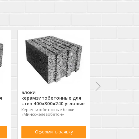
Блоки
Блоки
я
керамзитобетонные для
керамзитобето
стен 400х300х240 угловые
стен 400х300х2
Керамзитобетонные блоки
Керамзитобетонны
«Минскжелезобетон»
«Минскжелезобето
Оформить заявку
Оформить 