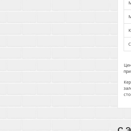
М
М
К
С
Цен
при
Кер
зал
сто
С 