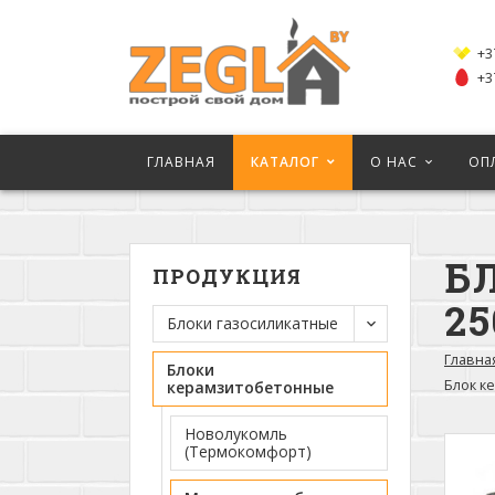
+3
+3
ГЛАВНАЯ
КАТАЛОГ
О НАС
ОП
Б
ПРОДУКЦИЯ
2
Блоки газосиликатные
Главна
Блоки
Блок к
керамзитобетонные
Новолукомль
(Термокомфорт)