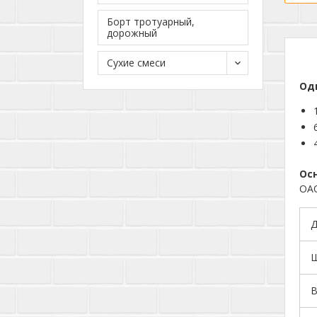
Борт тротуарный,
дорожный
Сухие смеси
Од
Ос
ОАО
Д
Ш
В